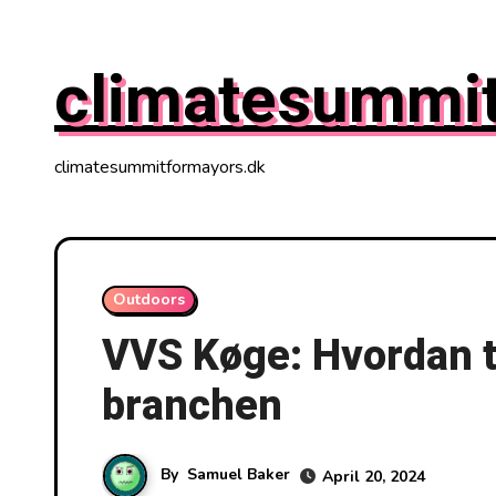
Skip
to
climatesummi
content
climatesummitformayors.dk
Outdoors
VVS Køge: Hvordan t
branchen
By
Samuel Baker
April 20, 2024