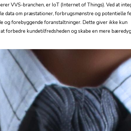
merer ⁤VVS-branchen, er IoT (Internet of ​Things). Ved at int
le data om præstationer, forbrugsmønstre‌ og​ potentielle⁢ fej
de ⁢og forebyggende foranstaltninger. Dette giver ikke kun
r⁣ at forbedre kundetilfredsheden⁤ og skabe en mere bæredyg