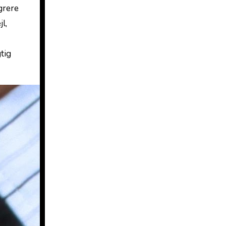
egrere
l,
tig