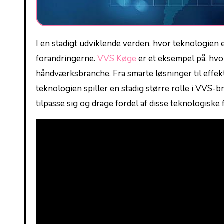
I en stadigt udviklende ‍verden, hvor teknologien er en central del af alle brancher, har‍ VVS-branchen ikke undgået‍
forandringerne.
VVS Køge
er et eksempel på, hvor
håndværksbranche.​ Fra smarte løsninger til effekt
teknologien spiller en stadig større rolle i VVS-b
tilpasse sig og drage fordel af disse teknologiske 