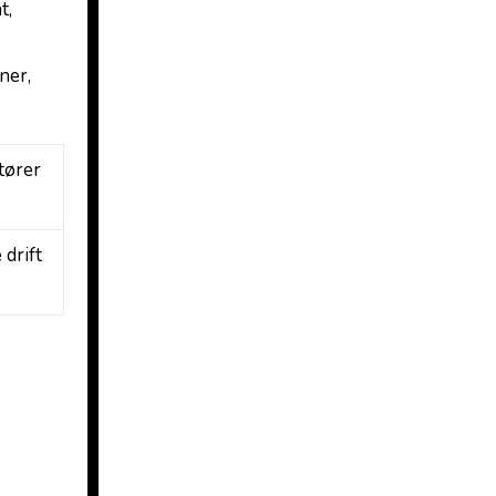
t,
ner,
tører
 drift