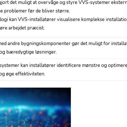
jort det muligt at ​overvåge og styre ‍VVS-systemer⁢ ekstern
øse problemer før de bliver større.
gi kan VVS-installatører visualisere komplekse installatio
øre arbejdet præcist.
ed andre bygningskomponenter gør det muligt for installa
og ⁣bæredygtige⁢ løsninger.
-systemer kan installatører identificere mønstre og optimere
g øge effektiviteten.