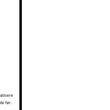
atisere
e før.