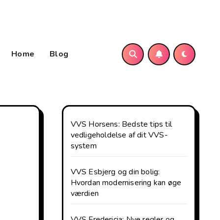
Home
Blog
VVS Horsens: Bedste tips til
vedligeholdelse af dit VVS-
system
VVS Esbjerg og din bolig:
Hvordan modernisering kan øge
værdien
VVS Fredericia: Nye regler og