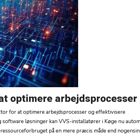
r at optimere arbejdsprocesser
or for at optimere arbejdsprocesser ​og ‍effektivisere
⁣software løsninger kan⁤ VVS-installatører i⁢ Køge nu autom
e ressourceforbruget på en mere‍ præcis måde end nogensind