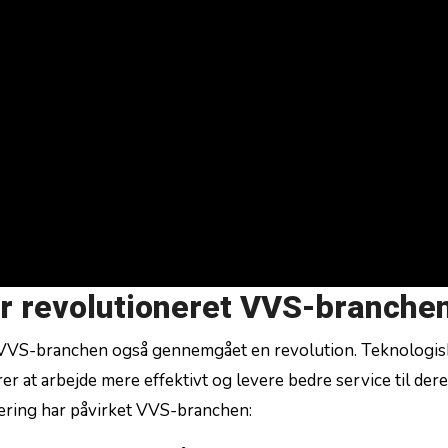
ar revolutioneret VVS-branche
r VVS-branchen ‌også ​gennemgået en revolution. ⁤Teknologi
er at ⁢arbejde mere ⁤effektivt og levere bedre service til der
isering har påvirket VVS-branchen: