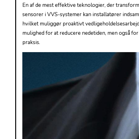
En af de mest⁢ effektive teknologier,‌ der transfor
sensorer‍ i⁤ VVS-systemer kan⁤ installatører indsam
hvilket muliggør proaktivt ‌vedligeholdelsesarbej
mulighed for at reducere nedetiden,⁢ men også ​fo
praksis.