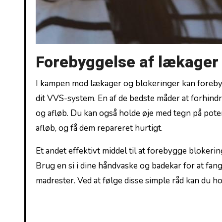
Forebyggelse ​af lækager
I kampen mod lækager og blokeringer kan forebyg
dit VVS-system.⁢ En af⁢ de bedste måder at forhindr
og afløb.⁢ Du kan også⁤ holde øje med tegn ‌på p
afløb, ⁤og få dem repareret‌ hurtigt.
Et andet effektivt ⁣middel til at forebygge blokering
‌Brug en si i⁢ dine håndvaske og badekar for at‍ fa
madrester. ​Ved ‌at følge disse‍ simple råd kan du