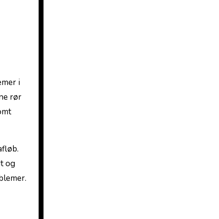
emer i
e rør⁢
omt
afløb.
dt og
oblemer.