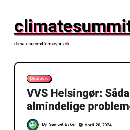
Skip
to
climatesummi
content
climatesummitformayors.dk
Outdoors
VVS Helsingør: Såda
almindelige problem
By
Samuel Baker
April 20, 2024