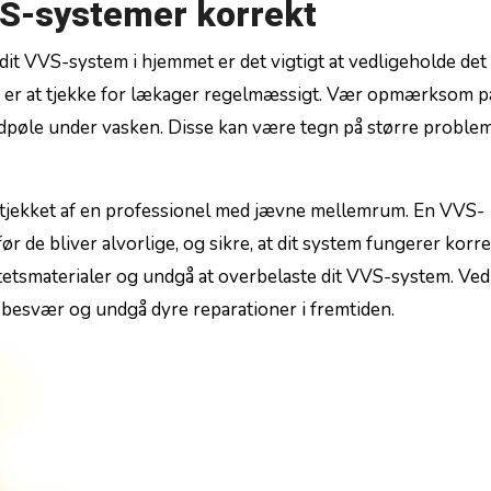
S-systemer⁣ korrekt
t‍ VVS-system ⁣i hjemmet ⁣er det vigtigt at vedligeholde ​det
øre, er at tjekke for lækager regelmæssigt. Vær opmærksom p
ndpøle under vasken. Disse kan‍ være tegn på større problem
m tjekket af en professionel med jævne mellemrum. En VVS-
r de bliver⁢ alvorlige, og sikre, at dit system⁤ fungerer ‌korre
itetsmaterialer og undgå ‍at overbelaste dit VVS-system. Ved⁣
 besvær ​og undgå dyre reparationer⁢ i fremtiden.