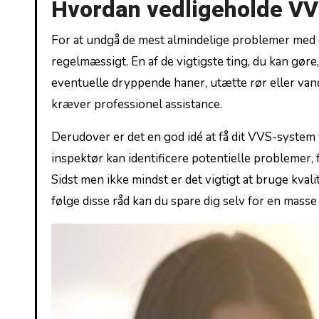
Hvordan vedligeholde VV
For at⁢ undgå de‌ mest almindelige problemer med di
⁣regelmæssigt. En af de vigtigste ting, du kan‌ g
eventuelle dryppende haner, utætte rør ​eller‍ va
⁣kræver professionel assistance.
Derudover er det en god idé ​at få dit VVS-syste
inspektør kan identificere ‍potentielle problemer,⁢ fø
Sidst men ikke mindst er det vigtigt at bruge‌ kval
følge disse råd kan⁢ du spare dig selv for en masse