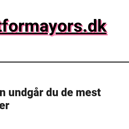
tformayors.dk
n undgår du de mest
er