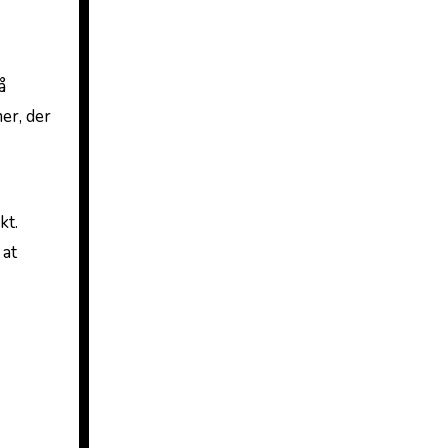
å
er, der
kt.
 at