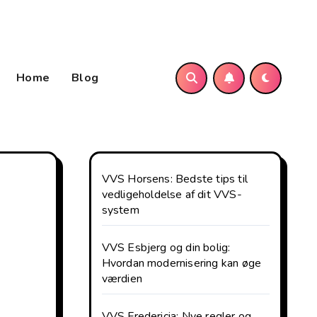
Home
Blog
VVS Horsens: Bedste tips til
vedligeholdelse af dit VVS-
system
VVS Esbjerg og din bolig:
Hvordan modernisering kan øge
værdien
VVS Fredericia: Nye regler og