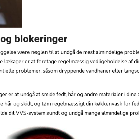
 og blokeringer
gelse være nøglen til at undgå de mest almindelige‌ probl
e ⁢lækager er at foretage regelmæssig vedligeholdelse ‌af din
otentielle problemer, såsom dryppende vandhaner eller langs
er er at undgå at smide⁣ fedt, ‍hår og ⁤andre materialer i dine 
nge hår⁤ og skidt, og tøm ​regelmæssigt din køkkenvask for fe
 holde⁢ dit VVS-system sundt og undgå mange almindelige ‍pr