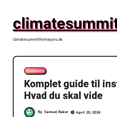
Skip
to
climatesummi
content
climatesummitformayors.dk
Outdoors
Komplet guide til ins
Hvad du skal vide
By
Samuel Baker
April 20, 2024