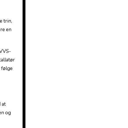
 trin,⁣
ere en
g VVS-
allatør
 følge
 at
en ‌og