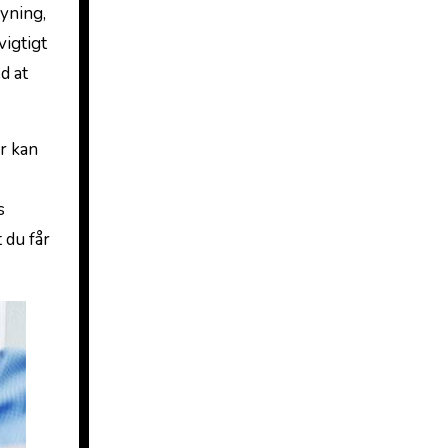
syning,
vigtigt
d at
ør kan
s
du får‌