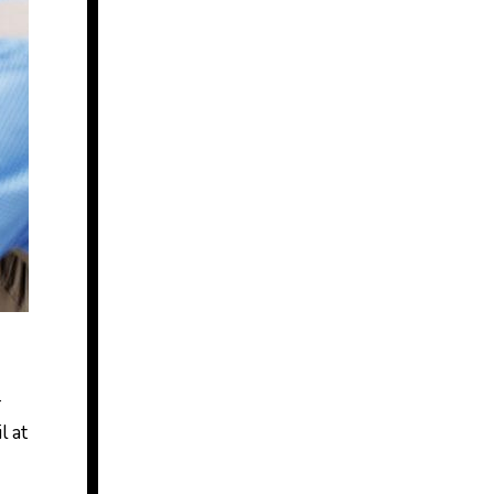
-
l at