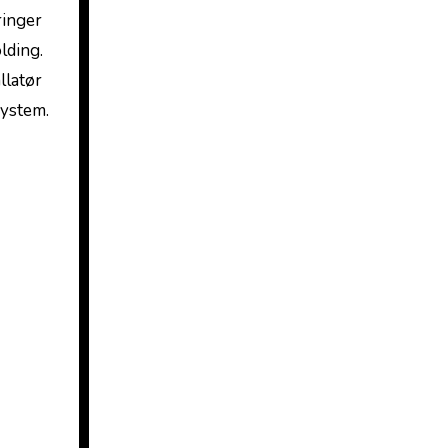
ringer
lding.
llatør
system.