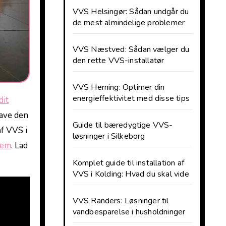
VVS Helsingør: Sådan undgår du
de mest almindelige problemer
VVS Næstved: Sådan vælger du
den rette VVS-installatør
VVS Herning: Optimer din
energieffektivitet med disse tips
dit
have den
Guide til bæredygtige VVS-
af VVS i
løsninger i Silkeborg
jem
. ⁢Lad
Komplet guide til installation af
VVS i Kolding: Hvad du skal vide
VVS Randers: Løsninger til
vandbesparelse i husholdninger