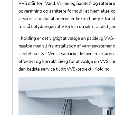
VVS står for “Vand, Varme ‍og Sanitet” og referere
opvarmning og sanitære forhold i et hjem eller ko
at sikre, at ​installationerne er ⁢korrekt udført fo
forstå betydningen af VVS⁤ kan du ⁤sikre, at​ dit hj
I Kolding er det vigtigt at vælge en pålidelig VVS-
hjælpe med alt fra installation​ af varmesystemer o
sanitetsudstyr.​ Ved​ at samarbejde med en erfaren 
effektivt og korrekt. Sørg for at vælge ‌en VVS-inst
den bedste service til dit VVS-projekt i Kolding.