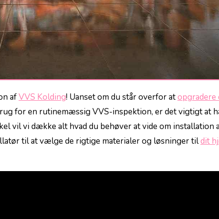
ion af
VVS Kolding
!​ Uanset om du⁢ står overfor at
opgradere 
 brug for en rutinemæssig⁤ VVS-inspektion, er det⁢ vigtigt at ‍
tikel vil vi dække alt hvad du behøver‍ at vide​ om‌ installation 
tør til at vælge de rigtige ⁤materialer og løsninger til
dit h