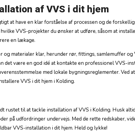
tallation af VVS i dit hjem
igtigt at have en klar forståelse af ‍processen og de forskellige
r,⁢ hvilke VVS-projekter du ønsker at udføre, såsom at install
rere en ‍lækage.
r og materialer klar, herunder rør, fittings, samlemuffer o
an det være en god idé at kontakte⁣ en professionel VVS-inst
g i overensstemmelse med lokale​ bygningsreglementer. Ved at
stallere VVS i dit hjem i Kolding.
ustet til at tackle installation af VVS i Kolding. Husk altid
tøder på udfordringer undervejs. ⁢Med⁢ de rette redskaber, vid
oldbar VVS-installation i dit hjem. Held og lykke!