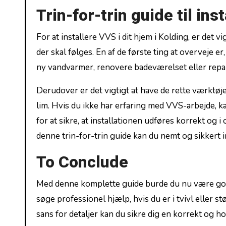
Trin-for-trin guide til ins
For at⁣ installere​ VVS i dit hjem i Kolding, er det v
der ​skal følges. En af de første ting at overveje e
ny vandvarmer, renovere⁢ badeværelset eller repa
Derudover er det vigtigt at have de rette værktøje
lim. Hvis du ikke har erfaring med VVS-arbejde, k
for at sikre, at installationen ⁢udføres korrekt o
denne trin-for-trin guide kan du nemt og sikkert in
To Conclude
Med denne komplette guide burde du nu være godt ‍r
søge professionel hjælp, hvis du er i tvivl eller s
sans for ‍detaljer kan du sikre dig en korrekt og h