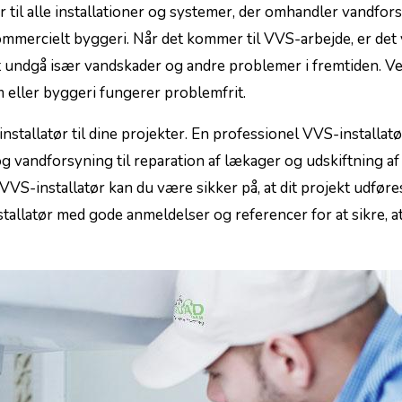
r til alle installationer og systemer, der omhandler vandfor
mmercielt byggeri. Når det kommer til VVS-arbejde, er det 
r at‌ undgå især vandskader og andre problemer i fremtiden. Ve
em eller byggeri​ fungerer problemfrit.
installatør til dine​ projekter. En professionel VVS-installat
g vandforsyning til reparation af ⁣lækager‍ og udskiftning af
VVS-installatør kan⁤ du være sikker på, at dit projekt udføre
allatør med gode⁣ anmeldelser og referencer for at ⁣sikre, ​at 