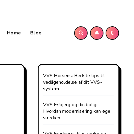
Home
Blog
VVS Horsens: Bedste tips til
vedligeholdelse af dit VVS-
system
VVS Esbjerg og din bolig:
Hvordan modernisering kan øge
værdien
VVS Fredericia: Nye regler og